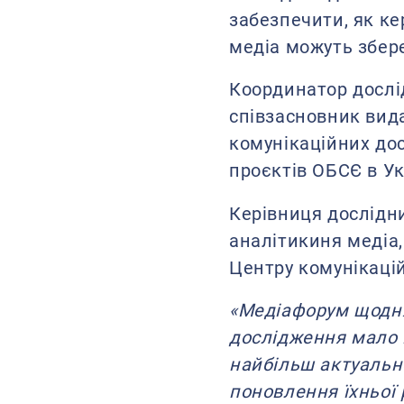
забезпечити, як к
медіа можуть збере
Координатор досл
співзасновник вид
комунікаційних дос
проєктів ОБСЄ в Ук
Керівниця дослідн
аналітикиня медіа
Центру комунікацій
«Медіафорум щодня
дослідження мало н
найбільш актуальн
поновлення їхньої