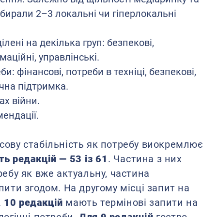
 обирали 2–3 локальні чи гіперлокальні
лені на декілька груп: безпекові,
маційні, управлінські.
и: фінансові, потреби в техніці, безпекові,
ічна підтримка.
ах війни.
ендації.
сову стабільність як потребу виокремлює
ть редакцій —
53 із 61
. Частина з них
ребу як вже актуальну, частина
пити згодом. На другому місці запит на
.
10 редакцій
мають термінові запити на