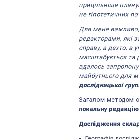
прицільніше плану
не гіпотетичних по
Для мене важливо,
редакторами, які 
справу, а дехто, в 
масштабується та р
вдалось запропонув
майбутнього для м
дослідницької груп
Загалом методом о
локальну редакцію
Дослідження склад
Географія дослідж