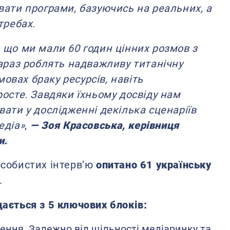
вати програми, базуючись на реальних, а
требах.
 що ми мали 60 годин цінних розмов з
зараз роблять надважливу титанічну
умовах браку ресурсів, навіть
осте. Завдяки їхньому досвіду нам
ати у дослідженні декілька сценаріїв
едіа»
,
— Зоя Красовська, керівниця
и.
собистих інтерв’ю
опитано 61 українську
.
ається з 5 ключових блоків:
ення. Залежно від щільності медіаринку та