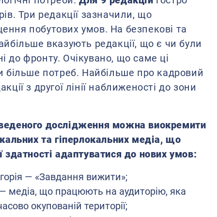
логічні потреби.
Для 9 редакцій
гостро
рів. Три редакції зазначили, що
ення побутових умов. На безпекові та
айбільше вказують редакції, що є чи були
 до фронту. Очікувано, що саме ці
ли більше потреб. Найбільше про кадровий
кції з другої лінії наближеності до зони
оведеного дослідження можна виокремити
окальних та гіперлокальних медіа, що
ї здатності адаптуватися до нових умов:
горія — «Завдання вижити»;
— медіа, що працюють на аудиторію, яка
асово окупованій території;