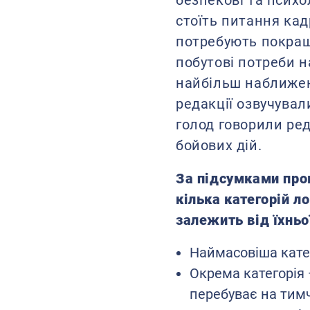
безпекові та психо
стоїть питання кад
потребують покращ
побутові потреби н
найбільш наближені
редакції озвучува
голод говорили реда
бойових дій.
За підсумками пр
кілька категорій л
залежить від їхньо
Наймасовіша кате
Окрема категорія 
перебуває на тимч