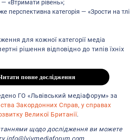
 — «Втримати рівень»;
е перспективна категорія — «Зрости на тлі
ження для кожної категорії медіа
ертні рішення відповідно до типів їхніх
Читати повне дослідження
дено ГО «Львівський медіафорум» за
рства Закордонних Справ, у справах
озвитку Великої Британії
.
итаннями щодо дослідження ви можете
у info@lvivmediaforum.com.