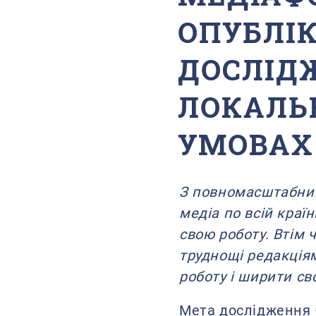
ОПУБЛІ
ДОСЛІД
ЛОКАЛЬ
УМОВАХ
З повномасштабним
медіа по всій краї
свою роботу. Втім 
труднощі редакція
роботу і ширити св
Мета дослідження —