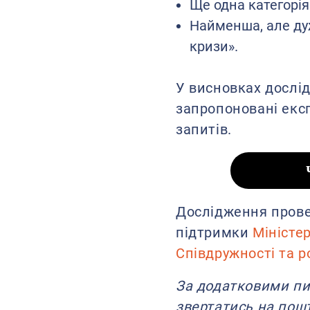
Ще одна категорія
Найменша, але дуж
кризи».
У висновках дослід
запропоновані експ
запитів.
Дослідження прове
підтримки
Міністе
Співдружності та р
За додатковими п
звертатись на пошт