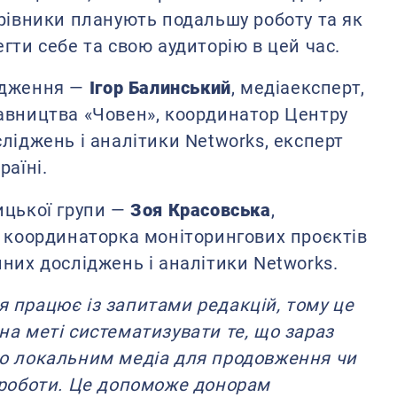
ерівники планують подальшу роботу та як
гти себе та свою аудиторію в цей час.
ідження —
Ігор Балинський
, медіаексперт,
авництва «Човен», координатор Центру
ліджень і аналітики Networks, експерт
раїні.
ицької групи —
Зоя Красовська
,
, координаторка моніторингових проєктів
них досліджень і аналітики Networks.
 працює із запитами редакцій, тому це
а меті систематизувати те, що зараз
о локальним медіа для продовження чи
 роботи. Це допоможе донорам