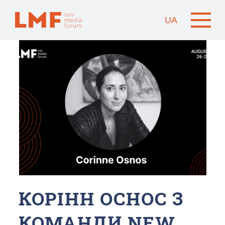
UA
КОРІНН ОСНОС З
КОМАНДИ NEW