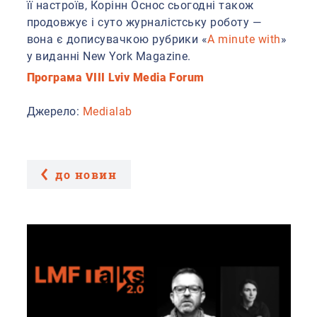
її настроїв, Корінн Оснос сьогодні також
продовжує і суто журналістську роботу —
вона є дописувачкою рубрики «
A minute with
»
у виданні New York Magazine.
Програма VIII Lviv Media Forum
Джерело:
Medialab
до новин