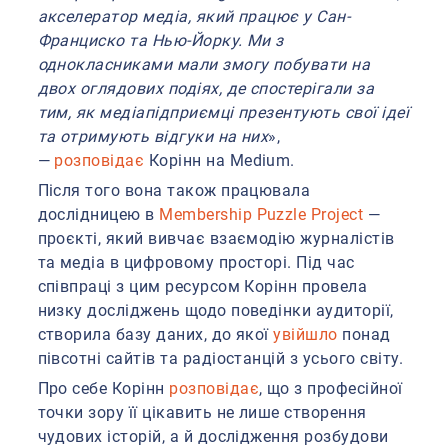
акселератор медіа, який працює у Сан-
Франциско та Нью-Йорку. Ми з
однокласниками мали змогу побувати на
двох оглядових подіях, де спостерігали за
тим, як медіапідприємці презентують свої ідеї
та отримують відгуки на них
»,
—
розповідає
Корінн на Medium.
Після того вона також працювала
дослідницею в
Membership Puzzle Project
—
проєкті, який вивчає взаємодію журналістів
та медіа в цифровому просторі. Під час
співпраці з цим ресурсом Корінн провела
низку досліджень щодо поведінки аудиторії,
створила базу даних, до якої
увійшло
понад
півсотні сайтів та радіостанцій з усього світу.
Про себе Корінн
розповідає
, що з професійної
точки зору її цікавить не лише створення
чудових історій, а й дослідження розбудови