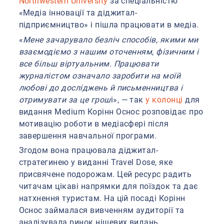
Northwestern University
за спеціальністю
«Медіа інновації та діджитал-
підприємництво» і пішла працювати в медіа.
«
Мене зачарувало безліч способів, якими ми
взаємодіємо з нашим оточенням, фізичним і
все більш віртуальним. Працювати
журналістом означало заробити на моїй
любові до досліджень й письменництва і
отримувати за це грош
і», — так
у колонці
для
видання Medium Корінн Оснос розповідає про
мотивацію роботи в медіасфері після
завершення навчальної програми.
Згодом вона працювала діджитал-
стратегинею у виданні ​​Travel Dose, яке
присвячене подорожам. Цей ресурс радить
читачам цікаві напрямки для поїздок та дає
натхнення туристам. На цій посаді Корінн
Оснос займалася вивченням аудиторії та
аналізувала ринок нішевих видань