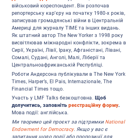
військовий кореспондент. Він розпочав
репортерську кар’єру на початку 1980-х років,
записував громадянські війни в Центральній
Америці для журналу TIME та інших видань.
Як штатний автор The New Yorker з 1998 року
висвітлював міжнародні конфлікти, зокрема в
Сирії, Україні, Лівії, Іраку, Афганістані, Лівані,
Сомалі, Судані, Анголі, Малі, Ліберії та
Центральноафриканській Республіці.
Роботи Андерсона публікували в The New York
Times, Harper’s, El Pais, Internazionale, The
Financial Times тощо.
Участь у LMF Talks безкоштовна.
Щоб
долучитись, заповніть
реєстраційну форму
.
Мова події: англійська.
Ми творимо цей проєкт за підтримки
National
Endowment for Democracy
. Якщо у вас є
запитання щодо події або пропозиції для