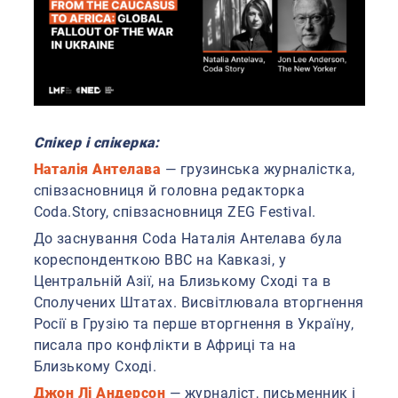
Спікер і спікерка:
Наталія Антелава
— грузинська журналістка,
співзасновниця й головна редакторка
Coda.Story, співзасновниця ZEG Festival.
До заснування Coda Наталія Антелава була
кореспонденткою BBC на Кавказі, у
Центральній Азії, на Близькому Сході та в
Сполучених Штатах. Висвітлювала вторгнення
Росії в Грузію та перше вторгнення в Україну,
писала про конфлікти в Африці та на
Близькому Сході.
Джон Лі Андерсон
— журналіст, письменник і