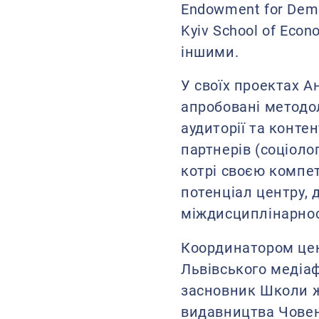
Endowment for Demo
Kyiv School of Eco
іншими.
У своїх проектах 
апробовані методол
аудиторії та конте
партнерів (соціолог
котрі своєю компе
потенціал центру,
міждисциплінарност
Координатором цен
Львівського медіа
засновник Школи ж
видавництва Чове