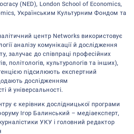
cracy (NED), London School of Economics,
nomics, Українським Культурним Фондом та
Аналітичний центр Networks використовує
огії аналізу комунікації й дослідження
нту, залучає до співпраці професійних
ів, політологів, культурологів та інших),
тенцією підсилюють експертний
 додають дослідженням
і й універсальності.
тру є керівник дослідницької програми
форуму Ігор Балинський – медіаексперт,
урналістики УКУ і головний редактор
н