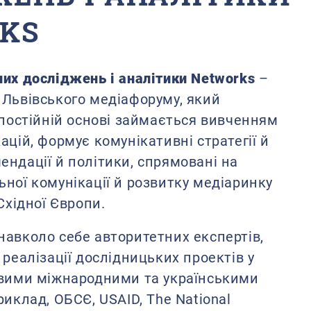
KS
них досліджень і аналітики Networks
–
 Львівського медіафоруму, який
 постійній основі займається вивченням
ацій, формує комунікативні стратегії й
ндації й політики, спрямовані на
ної комунікації й розвитку медіаринку
Східної Європи.
навколо себе авторитетних експертів,
 реалізації дослідницьких проектів у
овими міжнародними та українськими
риклад, ОБСЄ, USAID, The National