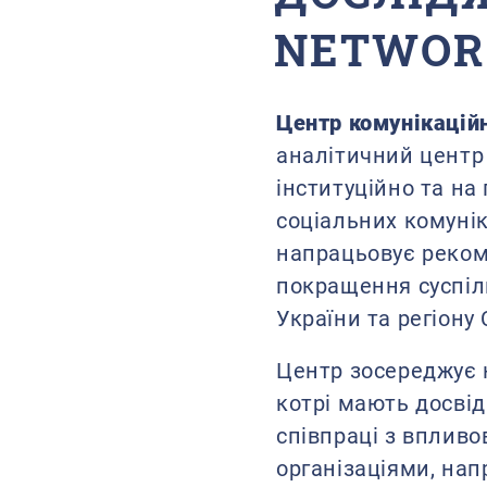
NETWOR
Центр комунікацій
аналітичний центр
інституційно та на
соціальних комунік
напрацьовує рекоме
покращення суспіль
України та регіону 
Центр зосереджує 
котрі мають досвід
співпраці з вплив
організаціями, нап