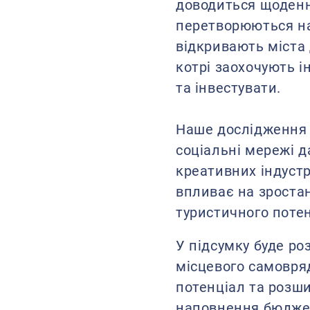
доводиться щоденно
перетворюються на
відкривають міста д
котрі заохочують і
та інвестувати.
Наше дослідження —
соціальні мережі 
креативних індустр
впливає на зростан
туристичного поте
У підсумку буде ро
місцевого самовря
потенціал та розш
наповнення бюджет