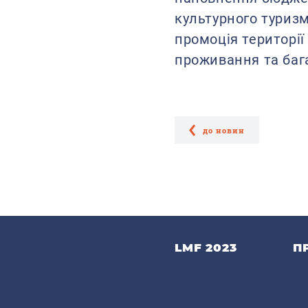
культурного туризм
промоція території
проживання та баг
до новин
LMF 2023
П