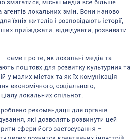
 змагатися, міські медіа все більше
 агентів локальних змін. Вони наново
ля їхніх жителів і розповідають історії,
нших приїжджати, відвідувати, розвивати
 саме про те, як локальні медіа та
дають поштовх для розвитку культурних та
ій у малих містах та як їх комунікація
ня економічного, соціального,
нціалу локальних спільнот.
зроблено рекомендації для органів
дування, які дозволять розвинути цей
ирити сфери його застосування –
у через розвиток креативних індустрій,