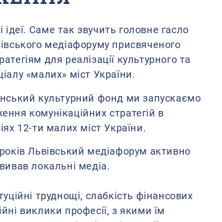
 ідеї.
Саме так звучить головне гасло
вівського медіафоруму присвяченого
атегіям для реалізації культурного та
іалу «малих» міст України.
їнський культурний фонд ми запускаємо
ення комунікаційних стратегій в
іях 12-ти малих міст України.
 років Львівський медіафорум активно
вивав локальні медіа.
туційні труднощі, слабкість фінансових
йні виклики професії, з якими їм