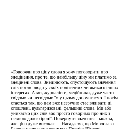
«Говорячи про ціну слова я хочу поговорити про
знецінення, про те, що найбільшу ціну ми платимо за
знецінені слова. Знецінюють, спустошують значення
слів погані люди у своїх політичних чи якихось інших
інтересах. А ми, журналісти, медійники, дуже часто
свідомо чи несвідомо їм у цьому допомагаємо. І потім
стається так, що нам вже незручно стає вживати ці
опошлені, вульгаризовані, фальшиві слова. Ми або
уникаємо цих слів або просто говоримо про них з
певною долею іронії. Повернути значення – можна,
але ціна дуже висока». ⠀ Нагадаємо, що Мирослава
Барчук нещодавно отримала Премію “Високі