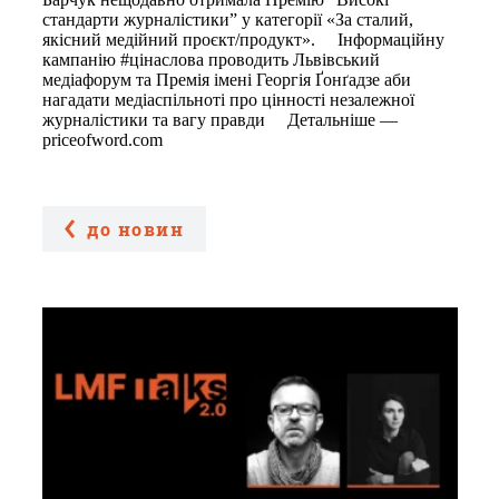
стандарти журналістики” у категорії «За сталий,
якісний медійний проєкт/продукт». ⠀ Інформаційну
кампанію #цінаслова проводить Львівський
медіафорум та Премія імені Георгія Ґонґадзе аби
нагадати медіаспільноті про цінності незалежної
журналістики та вагу правди ⠀ Детальніше —
priceofword.com
до новин