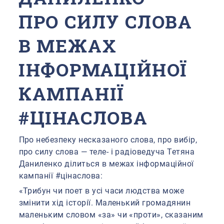
ПРО СИЛУ СЛОВА
В МЕЖАХ
ІНФОРМАЦІЙНОЇ
КАМПАНІЇ
#ЦІНАСЛОВА
Про небезпеку несказаного слова, про вибір,
про силу слова — теле- і радіоведуча Тетяна
Даниленко ділиться в межах інформаційної
кампанії #цінаслова:
«Трибун чи поет в усі часи людства може
змінити хід історії. Маленький громадянин
маленьким словом «за» чи «проти», сказаним