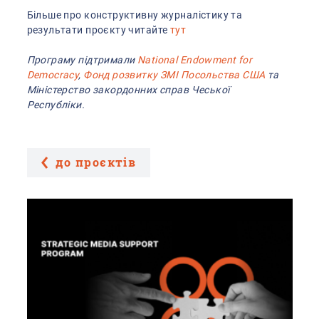
Більше про конструктивну журналістику та
результати проєкту читайте
тут
Програму підтримали
National Endowment for
Democracy
,
Фонд розвитку ЗМІ Посольства США
та
Міністерство закордонних справ Чеської
Республіки.
до проєктів