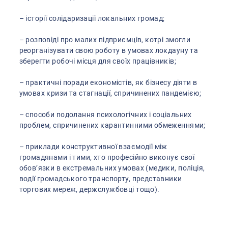
– історії солідаризації локальних громад;
– розповіді про малих підприємців, котрі змогли
реорганізувати свою роботу в умовах локдауну та
зберегти робочі місця для своїх працівників;
– практичні поради економістів, як бізнесу діяти в
умовах кризи та стагнації, спричинених пандемією;
– способи подолання психологічних і соціальних
проблем, спричинених карантинними обмеженнями;
– приклади конструктивної взаємодії між
громадянами і тими, хто професійно виконує свої
обов’язки в екстремальних умовах (медики, поліція,
водії громадського транспорту, представники
торгових мереж, держслужбовці тощо).