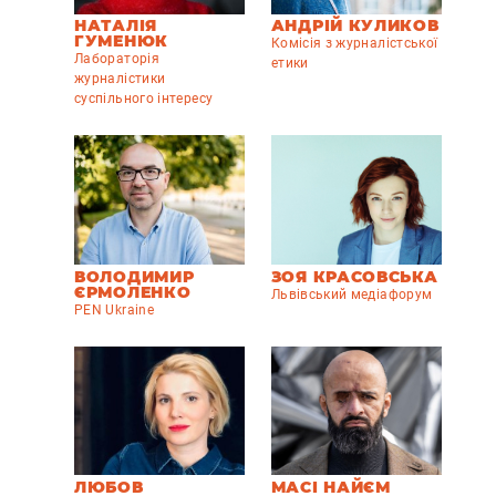
НАТАЛІЯ
АНДРІЙ КУЛИКОВ
ГУМЕНЮК
Комісія з журналістської
Лабораторія
етики
журналістики
суспільного інтересу
ВОЛОДИМИР
ЗОЯ КРАСОВСЬКА
ЄРМОЛЕНКО
Львівський медіафорум
PEN Ukraine
ЛЮБОВ
МАСІ НАЙЄМ