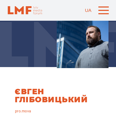
UA
ЄВГЕН
ГЛІБОВИЦЬКИЙ
pro.mova