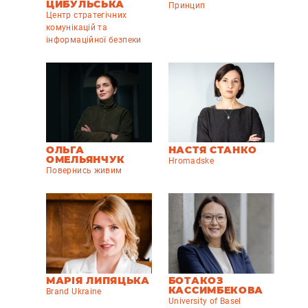
ЦИБУЛЬСЬКА
Принцип
Центр стратегічних
комунікацій та
інформаційної безпеки
ОЛЬГА
НАСТЯ СТАНКО
ОМЕЛЬЯНЧУК
Hromadske
Повернись живим
МАРІЯ ЛИПЯЦЬКА
БОТАКОЗ
КАССИМБЕКОВА
Brand Ukraine
University of Basel