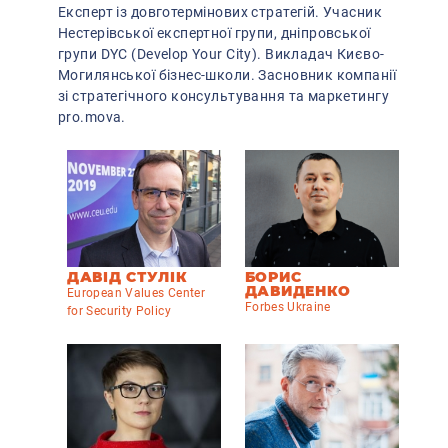
Експерт із довготермінових стратегій. Учасник
Нестерівської експертної групи, дніпровської
групи DYC (Develop Your City). Викладач Києво-
Могилянської бізнес-школи. Засновник компанії
зі стратегічного консультування та маркетингу
pro.mova.
ДАВІД СТУЛІК
БОРИС
ДАВИДЕНКО
European Values Center
Forbes Ukraine
for Security Policy