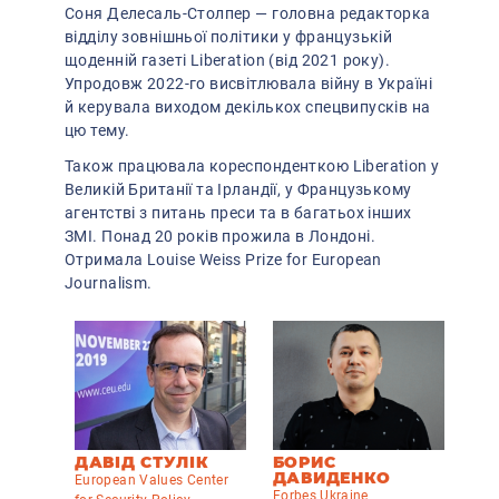
Соня Делесаль-Столпер
—
головна редакторка
відділу зовнішньої політики у французькій
щоденній газеті Liberation (від 2021 року).
Упродовж 2022-го висвітлювала війну в Україні
й керувала виходом декількох спецвипусків на
цю тему.
Також працювала кореспонденткою Liberation у
Великій Британії та Ірландії, у Французькому
агентстві з питань преси та в багатьох інших
ЗМІ. Понад 20 років прожила в Лондоні.
Отримала
Louise Weiss Prize
for European
Journalism
.
ДАВІД СТУЛІК
БОРИС
ДАВИДЕНКО
European Values Center
Forbes Ukraine