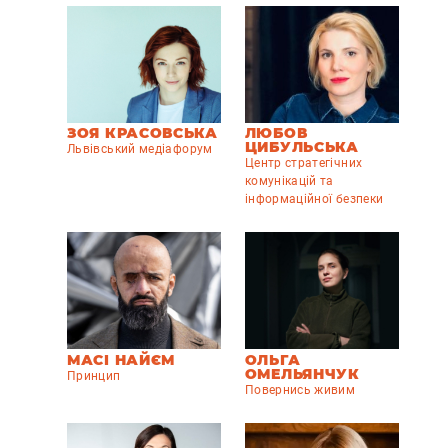
ЗОЯ КРАСОВСЬКА
ЛЮБОВ
ЦИБУЛЬСЬКА
Львівський медіафорум
Центр стратегічних
комунікацій та
інформаційної безпеки
МАСІ НАЙЄМ
ОЛЬГА
ОМЕЛЬЯНЧУК
Принцип
Повернись живим