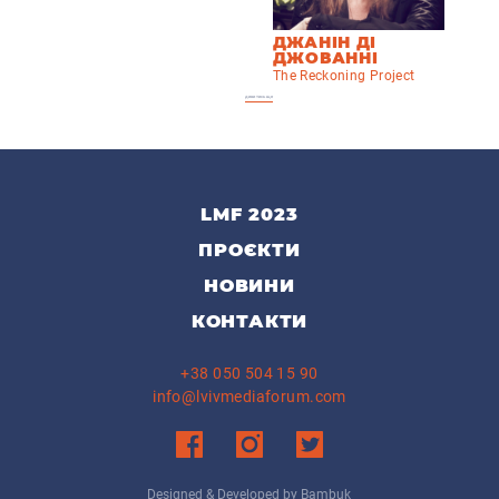
ДЖАНІН ДІ
ДЖОВАННІ
The Reckoning Project
дивитись ще
LMF 2023
ПРОЄКТИ
НОВИНИ
КОНТАКТИ
+38 050 504 15 90
info@lvivmediaforum.com
Designed & Developed by Bambuk